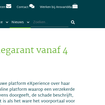
nten
Contact
Werken bij AnsvarIdéa
ce
Nieuws
egarant vanaf 4
uwe platform eXperience over haar
nline platform waarop een verzekerde
vens doorgeeft, de schade beschrijft,
t is als het ware het voorportaal voor