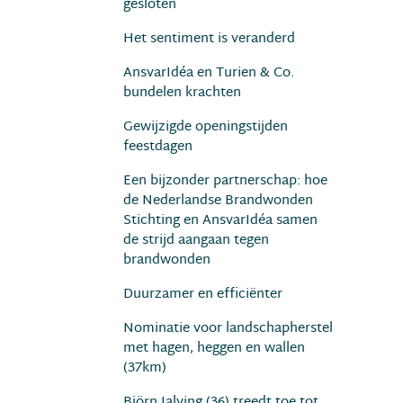
gesloten
Het sentiment is veranderd
AnsvarIdéa en Turien & Co.
bundelen krachten
Gewijzigde openingstijden
feestdagen
Een bijzonder partnerschap: hoe
de Nederlandse Brandwonden
Stichting en AnsvarIdéa samen
de strijd aangaan tegen
brandwonden
Duurzamer en efﬁciënter
Nominatie voor landschapherstel
met hagen, heggen en wallen
(37km)
Björn Jalving (36) treedt toe tot