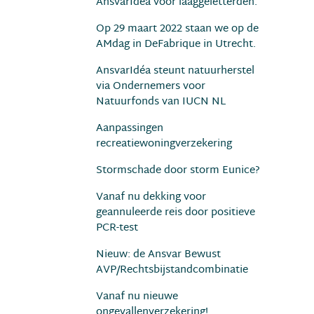
AnsvarIdéa voor laaggeletterden.
Op 29 maart 2022 staan we op de
AMdag in DeFabrique in Utrecht.
AnsvarIdéa steunt natuurherstel
via Ondernemers voor
Natuurfonds van IUCN NL
Aanpassingen
recreatiewoningverzekering
Stormschade door storm Eunice?
Vanaf nu dekking voor
geannuleerde reis door positieve
PCR-test
Nieuw: de Ansvar Bewust
AVP/Rechtsbijstandcombinatie
Vanaf nu nieuwe
ongevallenverzekering!