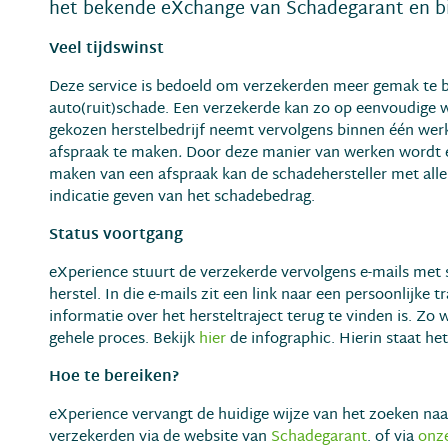
het bekende eXchange van Schadegarant en bi
Veel tijdswinst
Deze service is bedoeld om verzekerden meer gemak te bi
auto(ruit)schade. Een verzekerde kan zo op eenvoudige w
gekozen herstelbedrijf neemt vervolgens binnen één we
afspraak te maken
.
Door deze manier van werken wordt ee
maken van een afspraak kan de schadehersteller met alle
indicatie geven van het schadebedrag.
Status voortgang
eXperience stuurt de verzekerde vervolgens e-mails met
herstel. In die e-mails zit een link naar een persoonlijke
informatie over het hersteltraject terug te vinden is. Z
gehele proces. Bekijk
hier
de infographic. Hierin staat het
Hoe te bereiken?
eXperience vervangt de huidige wijze van het zoeken naar
verzekerden via de website van
Schadegarant
. of via
onz