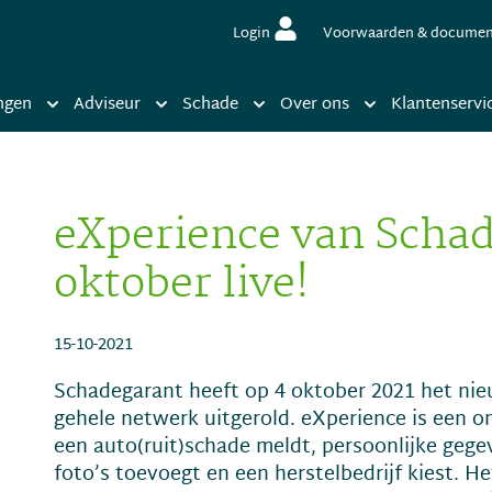
Login
Voorwaarden & docume
ngen
Adviseur
Schade
Over ons
Klantenservi
eXperience van Schad
oktober live!
15-10-2021
Schadegarant heeft op 4 oktober 2021 het nie
gehele netwerk uitgerold. eXperience is een o
een auto(ruit)schade meldt, persoonlijke gege
foto’s toevoegt en een herstelbedrijf kiest. He