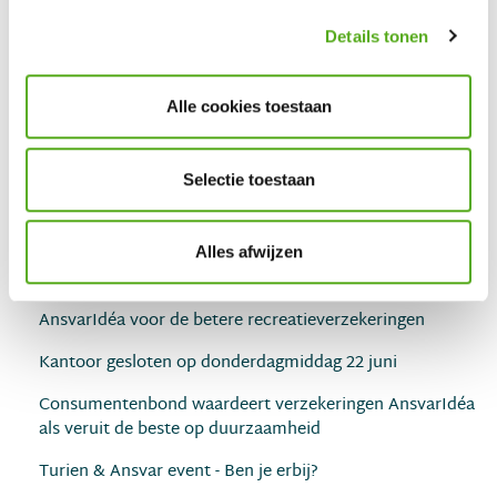
Grip op de financiën met Geldfit
Details tonen
Reminder voor vlotte schadeafhandeling: een volledig
schadedossier
Alle cookies toestaan
Nieuw: preventietips wonen vanaf nu op Ansvar.nl
Selectie toestaan
Extreem noodweer en bosbranden zorgen voor enorme
drukte bij de alarmcentrales
Samen zorgen we voor goede service en snellere
Alles afwijzen
schadeafhandeling na storm Poly!
AnsvarIdéa voor de betere recreatieverzekeringen
Kantoor gesloten op donderdagmiddag 22 juni
Consumentenbond waardeert verzekeringen AnsvarIdéa
als veruit de beste op duurzaamheid
Turien & Ansvar event - Ben je erbij?