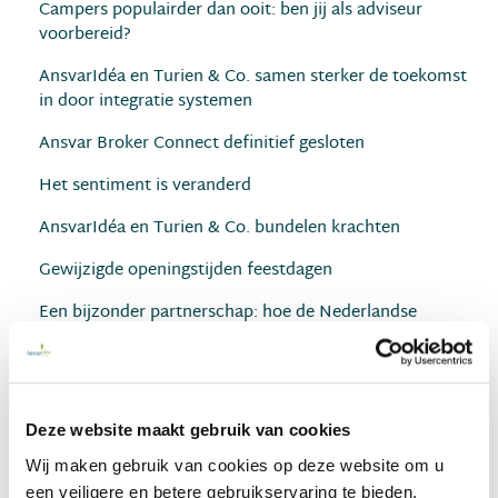
Campers populairder dan ooit: ben jij als adviseur
voorbereid?
AnsvarIdéa en Turien & Co. samen sterker de toekomst
in door integratie systemen
Ansvar Broker Connect definitief gesloten
Het sentiment is veranderd
AnsvarIdéa en Turien & Co. bundelen krachten
Gewijzigde openingstijden feestdagen
Een bijzonder partnerschap: hoe de Nederlandse
Brandwonden Stichting en AnsvarIdéa samen de strijd
aangaan tegen brandwonden
Duurzamer en efﬁciënter
Deze website maakt gebruik van cookies
Nominatie voor landschapherstel met hagen, heggen en
Wij maken gebruik van cookies op deze website om u
wallen (37km)
een veiligere en betere gebruikservaring te bieden.