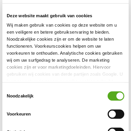
Deze website maakt gebruik van cookies
Wij maken gebruik van cookies op deze website om u
een veiligere en betere gebruikservaring te bieden.
Noodzakelijke cookies zijn er om de website te laten
functioneren. Voorkeurscookies helpen om uw
voorkeuren te onthouden. Analytische cookies gebruiken
wij om uw surfgedrag te analyseren. De marketing
cookies zijn er voor marketingdoeleinden. Hiervoor
gebruiken wij cookies van derde partijen zoals Google. U
kunt per categorie aangeven welke cookies gebruikt
Cyber Compleet (optioneel)
mogen worden.
Toestemmingsselectie
Wilt u een uitgebreide cyberdekking? Kies dan voor Cyber
Noodzakelijk
Compleet. Voor deze dekkingsuitbreiding betaalt u € 3,30
(alleenstaand) of € 4,30 (gezin) per maand (dit is inclusief
21% assurantiebelasting).
Voorkeuren
Bekijk dit
dekkingsoverzicht
voor een uitgebreide uitleg van